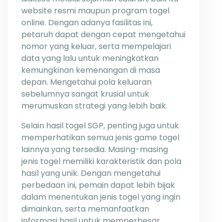
website resmi maupun program togel
online. Dengan adanya fasilitas ini,
petaruh dapat dengan cepat mengetahui
nomor yang keluar, serta mempelajari
data yang lalu untuk meningkatkan
kemungkinan kemenangan di masa
depan. Mengetahui pola keluaran
sebelumnya sangat krusial untuk
merumuskan strategi yang lebih baik.
Selain hasil togel SGP, penting juga untuk
memperhatikan semua jenis game togel
lainnya yang tersedia. Masing-masing
jenis togel memiliki karakteristik dan pola
hasil yang unik. Dengan mengetahui
perbedaan ini, pemain dapat lebih bijak
dalam menentukan jenis togel yang ingin
dimainkan, serta memanfaatkan
informasi hasil untuk memperbesar