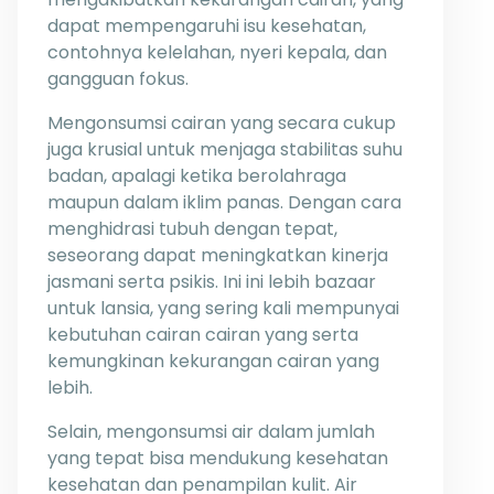
dapat mempengaruhi isu kesehatan,
contohnya kelelahan, nyeri kepala, dan
gangguan fokus.
Mengonsumsi cairan yang secara cukup
juga krusial untuk menjaga stabilitas suhu
badan, apalagi ketika berolahraga
maupun dalam iklim panas. Dengan cara
menghidrasi tubuh dengan tepat,
seseorang dapat meningkatkan kinerja
jasmani serta psikis. Ini ini lebih bazaar
untuk lansia, yang sering kali mempunyai
kebutuhan cairan cairan yang serta
kemungkinan kekurangan cairan yang
lebih.
Selain, mengonsumsi air dalam jumlah
yang tepat bisa mendukung kesehatan
kesehatan dan penampilan kulit. Air