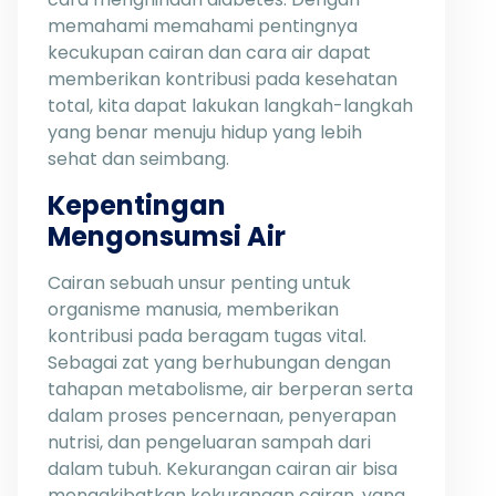
memahami memahami pentingnya
kecukupan cairan dan cara air dapat
memberikan kontribusi pada kesehatan
total, kita dapat lakukan langkah-langkah
yang benar menuju hidup yang lebih
sehat dan seimbang.
Kepentingan
Mengonsumsi Air
Cairan sebuah unsur penting untuk
organisme manusia, memberikan
kontribusi pada beragam tugas vital.
Sebagai zat yang berhubungan dengan
tahapan metabolisme, air berperan serta
dalam proses pencernaan, penyerapan
nutrisi, dan pengeluaran sampah dari
dalam tubuh. Kekurangan cairan air bisa
mengakibatkan kekurangan cairan, yang