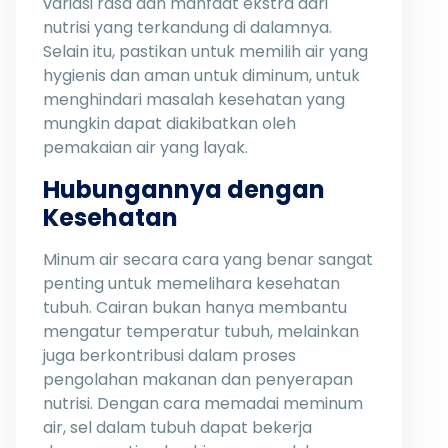
variasi rasa dan manfaat ekstra dari
nutrisi yang terkandung di dalamnya.
Selain itu, pastikan untuk memilih air yang
hygienis dan aman untuk diminum, untuk
menghindari masalah kesehatan yang
mungkin dapat diakibatkan oleh
pemakaian air yang layak.
Hubungannya dengan
Kesehatan
Minum air secara cara yang benar sangat
penting untuk memelihara kesehatan
tubuh. Cairan bukan hanya membantu
mengatur temperatur tubuh, melainkan
juga berkontribusi dalam proses
pengolahan makanan dan penyerapan
nutrisi. Dengan cara memadai meminum
air, sel dalam tubuh dapat bekerja