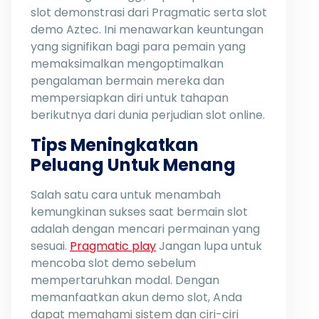
slot demonstrasi dari Pragmatic serta slot
demo Aztec. Ini menawarkan keuntungan
yang signifikan bagi para pemain yang
memaksimalkan mengoptimalkan
pengalaman bermain mereka dan
mempersiapkan diri untuk tahapan
berikutnya dari dunia perjudian slot online.
Tips Meningkatkan
Peluang Untuk Menang
Salah satu cara untuk menambah
kemungkinan sukses saat bermain slot
adalah dengan mencari permainan yang
sesuai.
Pragmatic play
Jangan lupa untuk
mencoba slot demo sebelum
mempertaruhkan modal. Dengan
memanfaatkan akun demo slot, Anda
dapat memahami sistem dan ciri-ciri