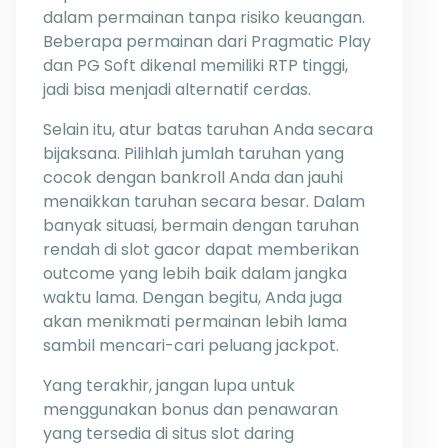
dalam permainan tanpa risiko keuangan.
Beberapa permainan dari Pragmatic Play
dan PG Soft dikenal memiliki RTP tinggi,
jadi bisa menjadi alternatif cerdas.
Selain itu, atur batas taruhan Anda secara
bijaksana. Pilihlah jumlah taruhan yang
cocok dengan bankroll Anda dan jauhi
menaikkan taruhan secara besar. Dalam
banyak situasi, bermain dengan taruhan
rendah di slot gacor dapat memberikan
outcome yang lebih baik dalam jangka
waktu lama. Dengan begitu, Anda juga
akan menikmati permainan lebih lama
sambil mencari-cari peluang jackpot.
Yang terakhir, jangan lupa untuk
menggunakan bonus dan penawaran
yang tersedia di situs slot daring