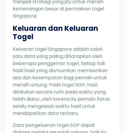
menjadi strategi yang jitu untuk meraih
kemenangan besar di permainan togel
Singapore.
Keluaran dan Keluaran
Togel
Keluaran togel Singapore adalah salah
satu data yang paling diharapkan oleh
beberapa penggemar togel. Setiap kali
hasil hasil yang diumumkan memberikan
asa dan kesempatan bagi pemain untuk
meraih untung. Pada togel SGP, hasil
dilakukan secara rutin pada waktu yang
telah diatur, oleh karena itu pemain harus
selalu mengawasi waktu hasil untuk
mendapatkan data terbaru.
Data pengeluaran togel SGP dapat
diakses melalui sejumlah saluran, baik itu