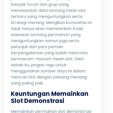
banyak forum dan grup yang
menawarkan data tentang mesin slot
terbaru yang menguntungkan serta
strategi menang. Mengikuti komunitas ini
tidak hanya akan memberikan Anda
wawasan tentang permainan yang
menguntungkan namun juga serta
petunjuk dari para pemain
berpengalaman yang sudah mencoba
bermacam-macam mesin slot. Oleh
sebab itu, jangan ragu untuk
menggunakan sumber daya ini dalam
mencari slot dengan peluang menang
yang paling baik.
Keuntungan Memainkan
Slot Demonstrasi
Memainkan permainan slot demonstrasi