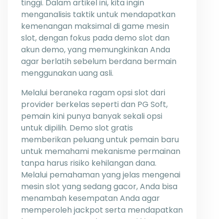
tinggi. Dalam artikel ini, kita ingin
menganalisis taktik untuk mendapatkan
kemenangan maksimal di game mesin
slot, dengan fokus pada demo slot dan
akun demo, yang memungkinkan Anda
agar berlatih sebelum berdana bermain
menggunakan uang asli.
Melalui beraneka ragam opsi slot dari
provider berkelas seperti dan PG Soft,
pemain kini punya banyak sekali opsi
untuk dipilih. Demo slot gratis
memberikan peluang untuk pemain baru
untuk memahami mekanisme permainan
tanpa harus risiko kehilangan dana.
Melalui pemahaman yang jelas mengenai
mesin slot yang sedang gacor, Anda bisa
menambah kesempatan Anda agar
memperoleh jackpot serta mendapatkan