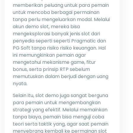
memberikan peluang untuk para pemain
untuk mencoba berbagai permainan
tanpa perlu mengeluarkan modal. Melalui
akun demo slot, mereka bisa
mengeksplorasi banyak jenis slot dari
penyedia seperti seperti Pragmatic dan
PG Soft tanpa risiko risiko keuangan. Hal
ini memungkinkan pemain agar
mengetahui mekanisme game, fitur
bonus, serta prinsip RTP sebelum
memutuskan dalam berjudi dengan uang
nyata.
Selain itu, slot demo juga sangat berguna
para pemain untuk mengembangkan
strategi yang efektif. Melalui memainkan
tanpa biaya, pemain bisa menguji coba
teori serta taktik yang, agar saat pemain
menyebrang kembali ke permainan slot