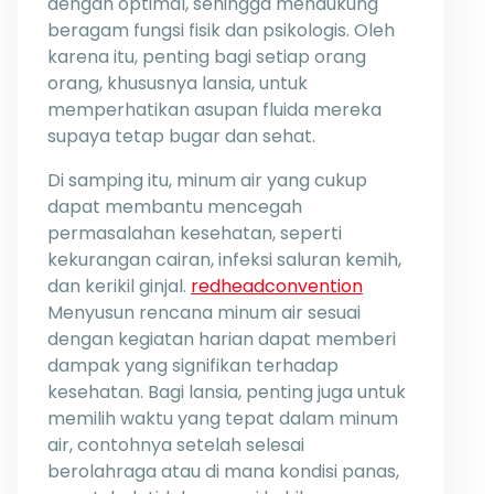
dengan optimal, sehingga mendukung
beragam fungsi fisik dan psikologis. Oleh
karena itu, penting bagi setiap orang
orang, khususnya lansia, untuk
memperhatikan asupan fluida mereka
supaya tetap bugar dan sehat.
Di samping itu, minum air yang cukup
dapat membantu mencegah
permasalahan kesehatan, seperti
kekurangan cairan, infeksi saluran kemih,
dan kerikil ginjal.
redheadconvention
Menyusun rencana minum air sesuai
dengan kegiatan harian dapat memberi
dampak yang signifikan terhadap
kesehatan. Bagi lansia, penting juga untuk
memilih waktu yang tepat dalam minum
air, contohnya setelah selesai
berolahraga atau di mana kondisi panas,