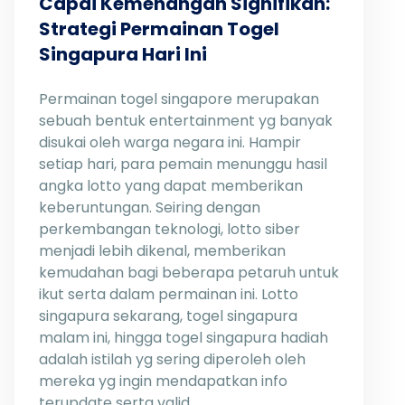
Capai Kemenangan Signifikan:
Strategi Permainan Togel
Singapura Hari Ini
Permainan togel singapore merupakan
sebuah bentuk entertainment yg banyak
disukai oleh warga negara ini. Hampir
setiap hari, para pemain menunggu hasil
angka lotto yang dapat memberikan
keberuntungan. Seiring dengan
perkembangan teknologi, lotto siber
menjadi lebih dikenal, memberikan
kemudahan bagi beberapa petaruh untuk
ikut serta dalam permainan ini. Lotto
singapura sekarang, togel singapura
malam ini, hingga togel singapura hadiah
adalah istilah yg sering diperoleh oleh
mereka yg ingin mendapatkan info
terupdate serta valid.