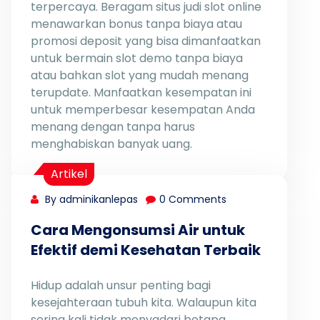
terpercaya. Beragam situs judi slot online
menawarkan bonus tanpa biaya atau
promosi deposit yang bisa dimanfaatkan
untuk bermain slot demo tanpa biaya
atau bahkan slot yang mudah menang
terupdate. Manfaatkan kesempatan ini
untuk memperbesar kesempatan Anda
menang dengan tanpa harus
menghabiskan banyak uang.
Artikel
By adminikanlepas
0 Comments
Cara Mengonsumsi Air untuk
Efektif demi Kesehatan Terbaik
Hidup adalah unsur penting bagi
kesejahteraan tubuh kita. Walaupun kita
sering kali tidak menyadari betapa