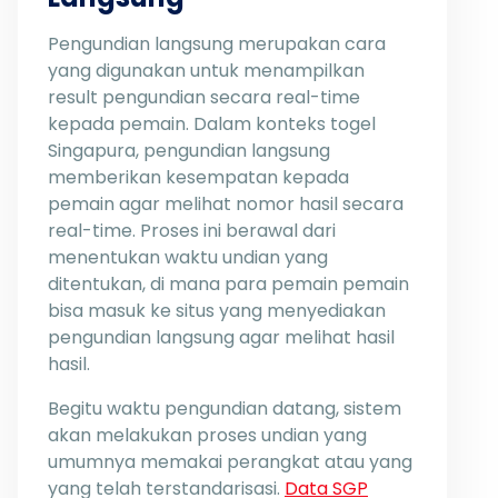
Pengundian langsung merupakan cara
yang digunakan untuk menampilkan
result pengundian secara real-time
kepada pemain. Dalam konteks togel
Singapura, pengundian langsung
memberikan kesempatan kepada
pemain agar melihat nomor hasil secara
real-time. Proses ini berawal dari
menentukan waktu undian yang
ditentukan, di mana para pemain pemain
bisa masuk ke situs yang menyediakan
pengundian langsung agar melihat hasil
hasil.
Begitu waktu pengundian datang, sistem
akan melakukan proses undian yang
umumnya memakai perangkat atau yang
yang telah terstandarisasi.
Data SGP