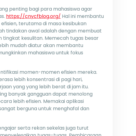
yang penting bagi para mahasiswa agar
as.
https://cnycfblog.org/
Hal ini membantu
efisien, terutama di masa kesibukan
kah tindakan awal adalah dengan membuat
n tingkat kesulitan. Memecah tugas besar
 lebih mudah diatur akan membantu
ungkinkan mahasiswa untuk fokus
entifikasi momen-momen efisien mereka.
asa lebih konsentrasi di pagi hari,
aan yang yang lebih berat di jam itu.
ering banyak gangguan dapat menolong
ara lebih efisien. Memakai aplikasi
sangat berguna untuk menghafal dan
gajar serta rekan sekelas juga turut
menyelesaikan tugas-tugas. Pembicaraan