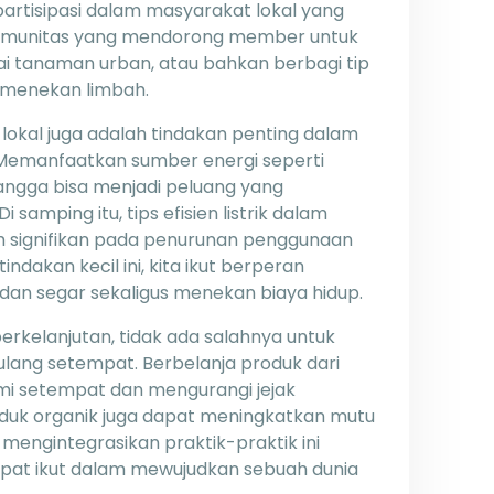
rpartisipasi dalam masyarakat lokal yang
 komunitas yang mendorong member untuk
i tanaman urban, atau bahkan berbagi tip
 menekan limbah.
okal juga adalah tindakan penting dalam
 Memanfaatkan sumber energi seperti
angga bisa menjadi peluang yang
Di samping itu, tips efisien listrik dalam
uh signifikan pada penurunan penggunaan
ndakan kecil ini, kita ikut berperan
 dan segar sekaligus menekan biaya hidup.
erkelanjutan, tidak ada salahnya untuk
 ulang setempat. Berbelanja produk dari
i setempat dan mengurangi jejak
roduk organik juga dapat meningkatkan mutu
mengintegrasikan praktik-praktik ini
dapat ikut dalam mewujudkan sebuah dunia