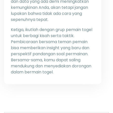
dan data yang ada demi meningkatkan
kemungkinan Anda, akan tetapi jangan
lupakan bahwa tidak ada cara yang
sepenuhnya tepat.
Ketiga, ikutlah dengan grup pemain togel
untuk berbagi kisah serta taktik.
Pembicaraan bersama teman pemain
bisa memberikan insight yang baru dan
perspektif pandangan soal permainan.
Bersama-sama, kamu dapat saling
mendukung dan menyediakan dorongan
dalam bermain togel.