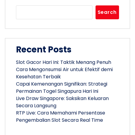
Search
Recent Posts
Slot Gacor Hari Ini: Taktik Menang Penuh
Cara Mengonsumsi Air untuk Efektif demi
Kesehatan Terbaik
Capai Kemenangan Signifikan: Strategi
Permainan Togel Singapura Hari Ini
Live Draw Singapore: Saksikan Keluaran
Secara Langsung
RTP Live: Cara Memahami Persentase
Pengembalian Slot Secara Real Time