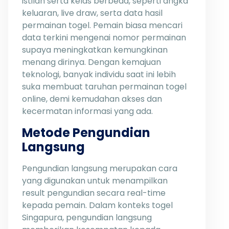
istilah serta kelas berbeda, seperti angka
keluaran, live draw, serta data hasil
permainan togel. Pemain biasa mencari
data terkini mengenai nomor permainan
supaya meningkatkan kemungkinan
menang dirinya. Dengan kemajuan
teknologi, banyak individu saat ini lebih
suka membuat taruhan permainan togel
online, demi kemudahan akses dan
kecermatan informasi yang ada.
Metode Pengundian
Langsung
Pengundian langsung merupakan cara
yang digunakan untuk menampilkan
result pengundian secara real-time
kepada pemain. Dalam konteks togel
Singapura, pengundian langsung