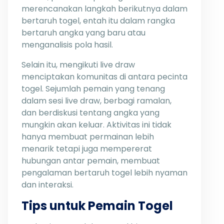
merencanakan langkah berikutnya dalam
bertaruh togel, entah itu dalam rangka
bertaruh angka yang baru atau
menganalisis pola hasil.
Selain itu, mengikuti live draw
menciptakan komunitas di antara pecinta
togel. Sejumlah pemain yang tenang
dalam sesi live draw, berbagi ramalan,
dan berdiskusi tentang angka yang
mungkin akan keluar. Aktivitas ini tidak
hanya membuat permainan lebih
menarik tetapi juga mempererat
hubungan antar pemain, membuat
pengalaman bertaruh togel lebih nyaman
dan interaksi.
Tips untuk Pemain Togel