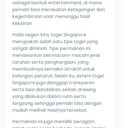
sebagai bentuk entertainment, di mana
pemain bisa merasakan ketegangan dan
kegembiraan saat menunggu hasil
keluaran.
Pada negeri kita, togel Singapore
merupakan salah satu tipe togel yang
sangat diminati. Tipe permainan ini
menawarkan bermacam-macam jenis
taruhan serta penghargaan, yang
membuatnya semakin atraktif untuk
kalangan petaruh. Selain itu, sistem togel
Singapore juga dianggap transparan
serta bisa diandalkan, sebab drawing
yang dilakukan dalam rutin serta
langsung, sehingga pemain bisa dengan
mudah melihat hasilnya tersebut.
Permainan ini juga memiliki beragam