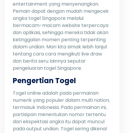
entertainment yang menyenangkan.
Pemain dapat dengan mudah mengecek
angka togel Singapore melalui
bermacam-macam website terpercaya
dan aplikasi, sehingga mereka tidak akan
ketinggalan momen penting terpenting
dalam undian. Mari kita simak lebih lanjut
tentang cara cara mengikuti live draw
dan berita seru lainnya seputar
pengeluaran togel Singapore.
Pengertian Togel
Togel online adalah pada permainan
numerik yang populer dalam multi nation,
termasuk Indonesia. Pada permainan ini,
partisipan menentukan nomor tertentu
dari ekspektasi angka itu dapat muncul
pada output undian. Togel sering dikenal