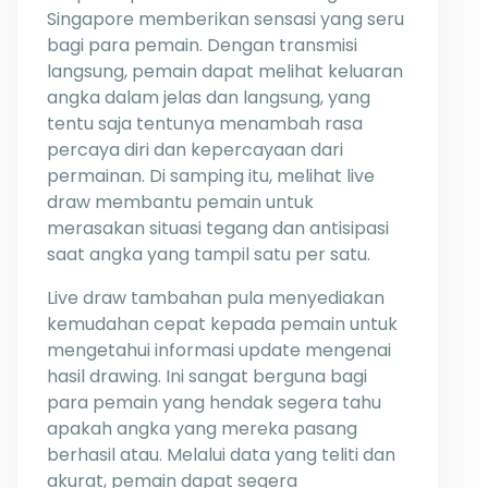
Singapore memberikan sensasi yang seru
bagi para pemain. Dengan transmisi
langsung, pemain dapat melihat keluaran
angka dalam jelas dan langsung, yang
tentu saja tentunya menambah rasa
percaya diri dan kepercayaan dari
permainan. Di samping itu, melihat live
draw membantu pemain untuk
merasakan situasi tegang dan antisipasi
saat angka yang tampil satu per satu.
Live draw tambahan pula menyediakan
kemudahan cepat kepada pemain untuk
mengetahui informasi update mengenai
hasil drawing. Ini sangat berguna bagi
para pemain yang hendak segera tahu
apakah angka yang mereka pasang
berhasil atau. Melalui data yang teliti dan
akurat, pemain dapat segera