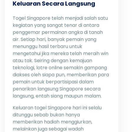
Keluaran Secara Langsung
Togel Singapore telah menjadi salah satu
kegiatan yang sangat tenar di antara
penggemar permainan angka di tanah
air. Setiap hari, banyak pemain yang
menunggu hasil terbaru untuk
mengetahui jika mereka telah meraih win
atau tak. Seiring dengan kemajuan
teknologi, lotre online semakin gampang
diakses oleh siapa pun, memberikan para
pemain untuk berpartisipasi dalam
penarikan langsung Singapore secara
langsung, entah siang maupun malam.
Keluaran togel Singapore hari ini selalu
ditunggu sebab bukan hanya
memberikan hadiah menggiurkan,
melainkan juga sebagai wadah