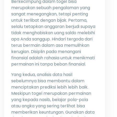
Berkecimpung dalam togel bisa
merupakan sebuah pengalaman yang
sangat menegangkan, tetapi penting
untuk terlibat dengan bijak. Pertama,
selalu tetapkan anggaran berjudi supaya
tidak menghabiskan uang saldo melebihi
apa Anda sanggup. Hindari tergoda dari
terus bermain dalam asa memulihkan
kerugian. Disiplin pada menangani
finansial adalah rahasia untuk menikmati
permainan ini tanpa beban finansial.
Yang kedua, analisis data hasil
sebelumnya bisa membantu dalam
menciptakan prediksi lebih lebih baik.
Meskipun togel merupakan permainan
yang kepada nasib, belajar pola-pola
atau angka yang sering terlihat bisa
memberikan keuntungan. Gunakan data