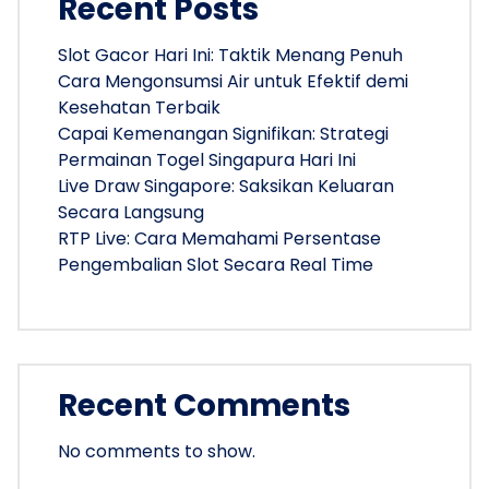
Recent Posts
Slot Gacor Hari Ini: Taktik Menang Penuh
Cara Mengonsumsi Air untuk Efektif demi
Kesehatan Terbaik
Capai Kemenangan Signifikan: Strategi
Permainan Togel Singapura Hari Ini
Live Draw Singapore: Saksikan Keluaran
Secara Langsung
RTP Live: Cara Memahami Persentase
Pengembalian Slot Secara Real Time
Recent Comments
No comments to show.