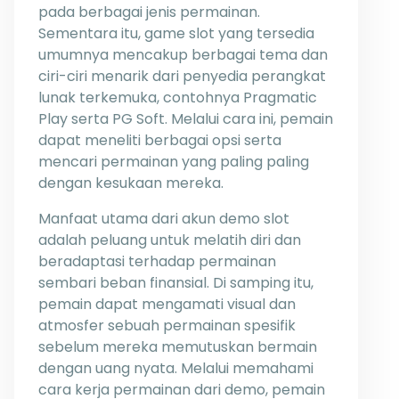
pada berbagai jenis permainan.
Sementara itu, game slot yang tersedia
umumnya mencakup berbagai tema dan
ciri-ciri menarik dari penyedia perangkat
lunak terkemuka, contohnya Pragmatic
Play serta PG Soft. Melalui cara ini, pemain
dapat meneliti berbagai opsi serta
mencari permainan yang paling paling
dengan kesukaan mereka.
Manfaat utama dari akun demo slot
adalah peluang untuk melatih diri dan
beradaptasi terhadap permainan
sembari beban finansial. Di samping itu,
pemain dapat mengamati visual dan
atmosfer sebuah permainan spesifik
sebelum mereka memutuskan bermain
dengan uang nyata. Melalui memahami
cara kerja permainan dari demo, pemain