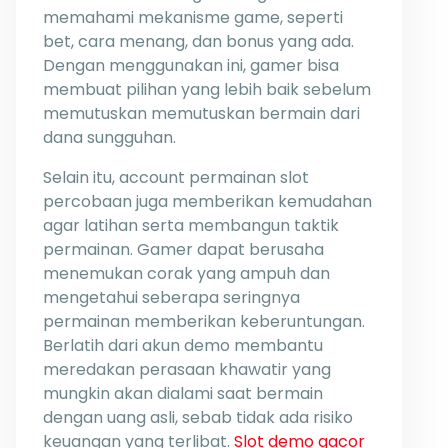
memahami mekanisme game, seperti
bet, cara menang, dan bonus yang ada.
Dengan menggunakan ini, gamer bisa
membuat pilihan yang lebih baik sebelum
memutuskan memutuskan bermain dari
dana sungguhan.
Selain itu, account permainan slot
percobaan juga memberikan kemudahan
agar latihan serta membangun taktik
permainan. Gamer dapat berusaha
menemukan corak yang ampuh dan
mengetahui seberapa seringnya
permainan memberikan keberuntungan.
Berlatih dari akun demo membantu
meredakan perasaan khawatir yang
mungkin akan dialami saat bermain
dengan uang asli, sebab tidak ada risiko
keuangan yang terlibat.
Slot demo gacor