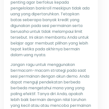
penting agar berfokus kepada
pengelolaan bankroll meskipun tidak ada
uang yang dipertaruhkan. Tetapkan
batas seberapa banyak kredit yang
digunakan pada sesi permainan serta
berusaha untuk tidak melampaui limit
tersebut. Ini akan membantu Anda untuk
belajar agar membuat pilihan yang lebih
tepat ketika pada akhirnya bermain
dalam uang nyata.
Jangan ragu untuk menggunakan
bermacam-macam strategi pada saat
sesi permainan dengan akun demo. Anda
dapat menguji pendekatan berbeda
berbeda mengetahui mana yang yang
paling efektif. Tanya diri Anda, apakah
lebih baik bermain dengan nilai taruhan
yang kecil atau atau mencoba permainan