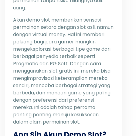
permainan tanpa risiko hilangnya duit
uang.
Akun demo slot memberikan sensasi
permainan setara dengan slot asli, namun
dengan virtual money. Hal ini memberi
peluang bagi para gamer mungkin
mengeksplorasi berbagai tipe game dari
berbagai penyedia terbaik seperti
Pragmatic dan PG Soft. Dengan cara
menggunakan slot gratis ini, mereka bisa
mengimprovisasi keterampilan mereka
sendiri, mencoba berbagai strategi yang
berbeda, dan mencari game yang paling
dengan preferensi dari preferensi
mereka. Ini adalah tahap pertama
penting penting menuju kesuksesan
dalam alam permainan slot.
Apa Sih Akun Demo Slot?