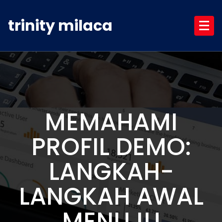
Skip
to
trinity milaca
content
MEMAHAMI
PROFIL DEMO:
LANGKAH-
LANGKAH AWAL
MENUJU