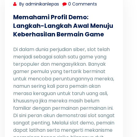
By adminikanlepas
0 Comments
Memahami Profil Demo:
Langkah-Langkah Awal Menuju
Keberhasilan Bermain Game
Di dalam dunia perjudian siber, slot telah
menjadi sebagai salah satu game yang
terpopuler dan mengasyikkan. Banyak
gamer pemula yang tertarik berminat
untuk mencoba peruntungannya mereka,
namun sering kali para pemain akan
merasa keraguan untuk taruh uang asli,
khususnya jika mereka masih belum
familiar dengan permainan permainan ini.
Di sini peran akun demonstrasi slot sangat
sangat penting. Melalui slot demo, pemain
dapat latihan serta mengerti mekanisme