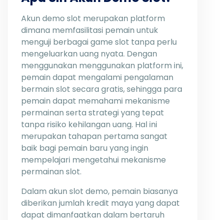
Akun demo slot merupakan platform
dimana memfasilitasi pemain untuk
menguji berbagai game slot tanpa perlu
mengeluarkan uang nyata. Dengan
menggunakan menggunakan platform ini,
pemain dapat mengalami pengalaman
bermain slot secara gratis, sehingga para
pemain dapat memahami mekanisme
permainan serta strategi yang tepat
tanpa risiko kehilangan uang. Hal ini
merupakan tahapan pertama sangat
baik bagi pemain baru yang ingin
mempelajari mengetahui mekanisme
permainan slot.
Dalam akun slot demo, pemain biasanya
diberikan jumlah kredit maya yang dapat
dapat dimanfaatkan dalam bertaruh