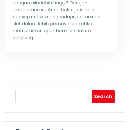
dengan nilai lebih tinggi? Dengan
eksperimen ini, Anda bakal jadi lebih
bersiap untuk menghadapi permainan
slot dalam lebih percaya diri ketika
memutuskan agar bermain dalam
langsung.
Search