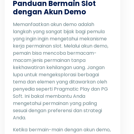
Panduan Bermain Slot
dengan Akun Demo
Memanfaatkan akun demo adalah
langkah yang sangat bijak bagi pemula
yang ingin ingin mengetahui mekanisme
kerja permainan slot. Melalui akun demo,
pemain bisa mencoba bermacam-
macam jenis permainan tanpa
kekhawatiran kehilangan uang. Jangan
lupa untuk mengeksplorasi berbagai
tema dan elemen yang ditawarkan oleh
penyedia seperti Pragmatic Play dan PG
Soft. Ini bakal membantu Anda
mengetahui permainan yang paling
sesuai dengan preferensi dan strategi
Anda.
Ketika bermain-main dengan akun demo,