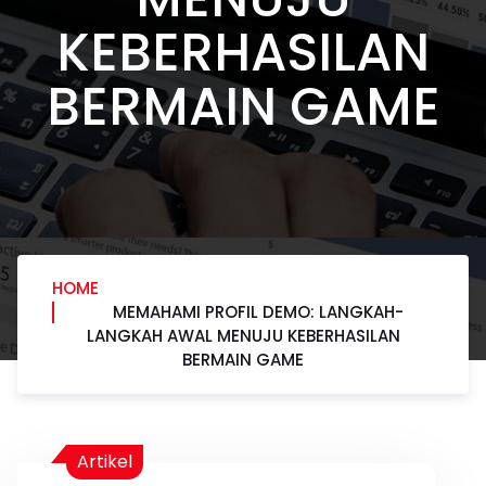
KEBERHASILAN
BERMAIN GAME
HOME
MEMAHAMI PROFIL DEMO: LANGKAH-
LANGKAH AWAL MENUJU KEBERHASILAN
BERMAIN GAME
Artikel