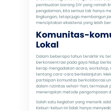
pembuatan barang DIY yang ramah li
pengalaman, kita semua tak hanya m
lingkungan, tetapi juga membangun ja
menciptakan eksistensi yang lebih be
Komunitas-komun
Lokal
Dalam beberapa tahun terakhir ini, te
berkonsentrasi pada gaya hidup berke
kerap mengadakan acara, workshop, 
tentang cara-cara berkelanjutan. Mela
partisipan komunitas berkolaborasi u
dalam rutinitas sehari-hari, termasu
menerapkan metode pengomposan di
Salah satu kegiatan yang menarik adal
Kebun-kebun ini tidak hanya menyedi