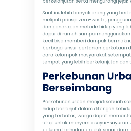
berkelanjutan serta mengurangi jejak 
Saat ini, lebih banyak orang yang bert
meliputi prinsip zero-waste, penggun
dan penerapan metode hidup yang lebi
dapur di rumah sampai menggunakan s
kecil bisa memberi dampak bermakna. D
berbagai unsur pertanian perkotaan d
cara kelompok masyarakat setempat 
tempat yang lebih berkelanjutan dan s
Perkebunan Urba
Berseimbang
Perkebunan urban menjadi sebuah sol
hidup berlanjut dalam ditengah kehi
yang terbatas, warga dapat memanfaa
atap untuk menyemai sayur-sayuran. A
peluang terhadap produk segar dan seh