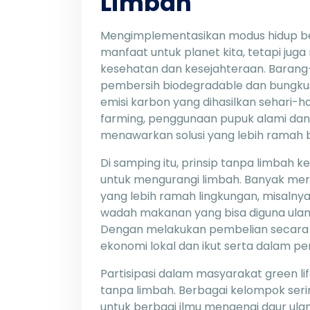
Limbah
Mengimplementasikan modus hidup be
manfaat untuk planet kita, tetapi ju
kesehatan dan kesejahteraan. Barang
pembersih biodegradable dan bungku
emisi karbon yang dihasilkan sehari-ha
farming, penggunaan pupuk alami dan in
menawarkan solusi yang lebih ramah 
Di samping itu, prinsip tanpa limbah 
untuk mengurangi limbah. Banyak mer
yang lebih ramah lingkungan, misalnya
wadah makanan yang bisa diguna ulan
Dengan melakukan pembelian secara
ekonomi lokal dan ikut serta dalam pe
Partisipasi dalam masyarakat green l
tanpa limbah. Berbagai kelompok ser
untuk berbagi ilmu mengenai daur ul