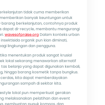
rkelanjutan tidak cuma memberikan
ga memberikan banyak keuntungan untuk
-barang berkelanjutan, contohnya produk
s dapat di-recycle, membantu mengurangi
ri.
wavesofpraise.org
Dalam konteks urban
sektisida organik pun kian diminati,
bagi lingkungan dan pengguna.
ketika menentukan produk sangat krusial
ek lokal sekarang menawarkan alternatif
 tas belanja yang dapat digunakan kembali,
g, hingga barang kosmetik tanpa bungkus.
 cerdas, kita dapat memberdayakan
ngurangan sampah di sekitar kita.
ifestyle lokal pun memperkuat gerakan
ing melaksanakan pelatihan dan event
ang, pembuatan pupuk kompos, dan