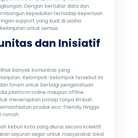
ngkungan. Dengan bertukar data dan
embangun kepedulian terhadap keperluan
ringan support yang kuat di usaha
rkelanjutan untuk semua.
itas dan Inisiatif
rlihat banyak komunitas yang
lanjutan. Kelompok-kelompok tersebut ini
dan forum untuk berbagi pengetahuan
lui platform online maupun offline,
ntuk menerapkan prinsip tanpa limbah
k pemanfaatan produk eco-friendly hingga
 rumah.
ah kebun kota yang diurus secara kolektif.
akan sayuran segar untuk masyarakat lokal