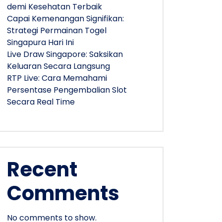
demi Kesehatan Terbaik
Capai Kemenangan Signifikan:
Strategi Permainan Togel
Singapura Hari Ini
Live Draw Singapore: Saksikan
Keluaran Secara Langsung
RTP Live: Cara Memahami
Persentase Pengembalian Slot
Secara Real Time
Recent
Comments
No comments to show.