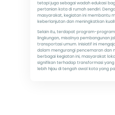
tetapi juga sebagai wadah edukasi ba
pertanian kota di rumah sendiri. Den
masyarakat, kegiatan ini membantu m
keberlanjutan dan meningkatkan kualita
Selain itu, terdapat program-progra
lingkungan, misalnya pembangunan ja
transportasi umum. Inisiatif ini menga
dalam mengurangi pencemaran dan mem
berbagai kegiatan ini, masyarakat l
signifikan terhadap transformasi ya
lebih hijau di tengah awal kota yang pa