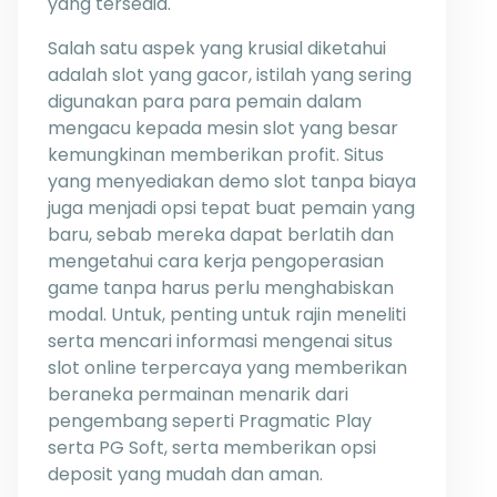
yang tersedia.
Salah satu aspek yang krusial diketahui
adalah slot yang gacor, istilah yang sering
digunakan para para pemain dalam
mengacu kepada mesin slot yang besar
kemungkinan memberikan profit. Situs
yang menyediakan demo slot tanpa biaya
juga menjadi opsi tepat buat pemain yang
baru, sebab mereka dapat berlatih dan
mengetahui cara kerja pengoperasian
game tanpa harus perlu menghabiskan
modal. Untuk, penting untuk rajin meneliti
serta mencari informasi mengenai situs
slot online terpercaya yang memberikan
beraneka permainan menarik dari
pengembang seperti Pragmatic Play
serta PG Soft, serta memberikan opsi
deposit yang mudah dan aman.