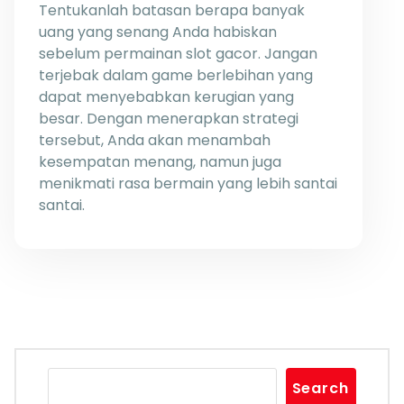
Tentukanlah batasan berapa banyak
uang yang senang Anda habiskan
sebelum permainan slot gacor. Jangan
terjebak dalam game berlebihan yang
dapat menyebabkan kerugian yang
besar. Dengan menerapkan strategi
tersebut, Anda akan menambah
kesempatan menang, namun juga
menikmati rasa bermain yang lebih santai
santai.
Search