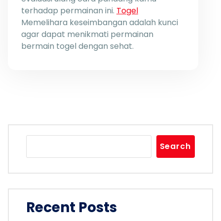
terhadap permainan ini.
Togel
Memelihara keseimbangan adalah kunci
agar dapat menikmati permainan
bermain togel dengan sehat.
Search
Recent Posts