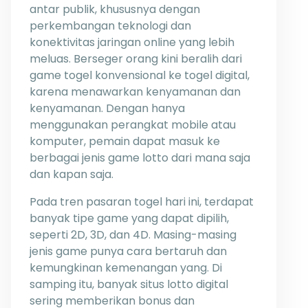
antar publik, khususnya dengan
perkembangan teknologi dan
konektivitas jaringan online yang lebih
meluas. Berseger orang kini beralih dari
game togel konvensional ke togel digital,
karena menawarkan kenyamanan dan
kenyamanan. Dengan hanya
menggunakan perangkat mobile atau
komputer, pemain dapat masuk ke
berbagai jenis game lotto dari mana saja
dan kapan saja.
Pada tren pasaran togel hari ini, terdapat
banyak tipe game yang dapat dipilih,
seperti 2D, 3D, dan 4D. Masing-masing
jenis game punya cara bertaruh dan
kemungkinan kemenangan yang. Di
samping itu, banyak situs lotto digital
sering memberikan bonus dan