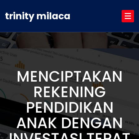
Skip
to
trinity milaca
content
MENCIPTAKAN
REKENING
PENDIDIKAN
ANAK DENGAN
INVESTASI TEPAT