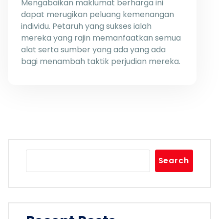
Mengabaikan maklumat berharga ini
dapat merugikan peluang kemenangan
individu. Petaruh yang sukses ialah
mereka yang rajin memanfaatkan semua
alat serta sumber yang ada yang ada
bagi menambah taktik perjudian mereka.
Search