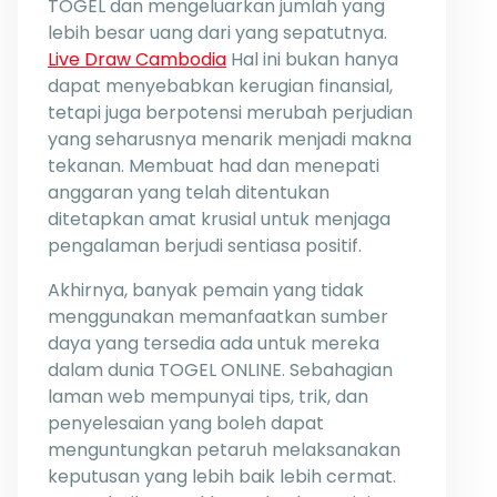
TOGEL dan mengeluarkan jumlah yang
lebih besar uang dari yang sepatutnya.
Live Draw Cambodia
Hal ini bukan hanya
dapat menyebabkan kerugian finansial,
tetapi juga berpotensi merubah perjudian
yang seharusnya menarik menjadi makna
tekanan. Membuat had dan menepati
anggaran yang telah ditentukan
ditetapkan amat krusial untuk menjaga
pengalaman berjudi sentiasa positif.
Akhirnya, banyak pemain yang tidak
menggunakan memanfaatkan sumber
daya yang tersedia ada untuk mereka
dalam dunia TOGEL ONLINE. Sebahagian
laman web mempunyai tips, trik, dan
penyelesaian yang boleh dapat
menguntungkan petaruh melaksanakan
keputusan yang lebih baik lebih cermat.