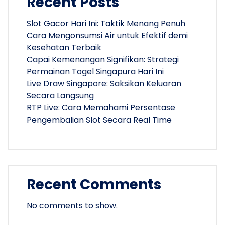
Recent Posts
Slot Gacor Hari Ini: Taktik Menang Penuh
Cara Mengonsumsi Air untuk Efektif demi
Kesehatan Terbaik
Capai Kemenangan Signifikan: Strategi
Permainan Togel Singapura Hari Ini
Live Draw Singapore: Saksikan Keluaran
Secara Langsung
RTP Live: Cara Memahami Persentase
Pengembalian Slot Secara Real Time
Recent Comments
No comments to show.