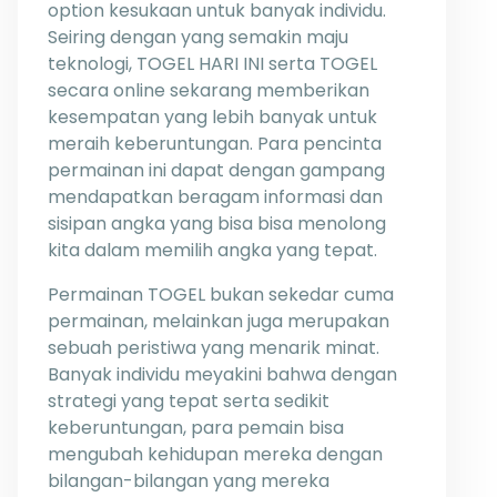
option kesukaan untuk banyak individu.
Seiring dengan yang semakin maju
teknologi, TOGEL HARI INI serta TOGEL
secara online sekarang memberikan
kesempatan yang lebih banyak untuk
meraih keberuntungan. Para pencinta
permainan ini dapat dengan gampang
mendapatkan beragam informasi dan
sisipan angka yang bisa bisa menolong
kita dalam memilih angka yang tepat.
Permainan TOGEL bukan sekedar cuma
permainan, melainkan juga merupakan
sebuah peristiwa yang menarik minat.
Banyak individu meyakini bahwa dengan
strategi yang tepat serta sedikit
keberuntungan, para pemain bisa
mengubah kehidupan mereka dengan
bilangan-bilangan yang mereka