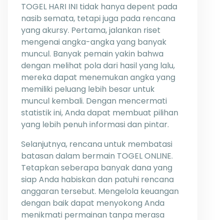
TOGEL HARI INI tidak hanya depent pada
nasib semata, tetapi juga pada rencana
yang akursy. Pertama, jalankan riset
mengenai angka-angka yang banyak
muncul. Banyak pemain yakin bahwa
dengan melihat pola dari hasil yang lalu,
mereka dapat menemukan angka yang
memiliki peluang lebih besar untuk
muncul kembali. Dengan mencermati
statistik ini, Anda dapat membuat pilihan
yang lebih penuh informasi dan pintar.
Selanjutnya, rencana untuk membatasi
batasan dalam bermain TOGEL ONLINE.
Tetapkan seberapa banyak dana yang
siap Anda habiskan dan patuhi rencana
anggaran tersebut. Mengelola keuangan
dengan baik dapat menyokong Anda
menikmati permainan tanpa merasa