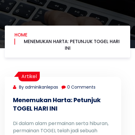
HOME
MENEMUKAN HARTA: PETUNJUK TOGEL HARI
INI
Artikel
By adminikanlepas
0 Comments
Menemukan Harta: Petunjuk
TOGEL HARI INI
Di dalam alam permainan serta hiburan,
permainan TOGEL telah jadi sebuah