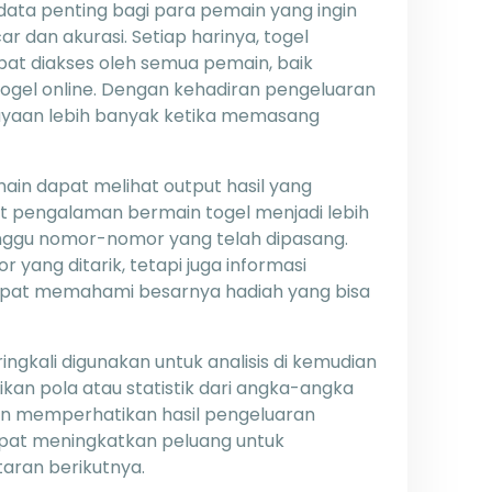
ata penting bagi para pemain yang ingin
r dan akurasi. Setiap harinya, togel
at diakses oleh semua pemain, baik
ogel online. Dengan kehadiran pengeluaran
ayaan lebih banyak ketika memasang
ain dapat melihat output hasil yang
t pengalaman bermain togel menjadi lebih
ggu nomor-nomor yang telah dipasang.
yang ditarik, tetapi juga informasi
apat memahami besarnya hadiah yang bisa
ingkali digunakan untuk analisis di kemudian
an pola atau statistik dari angka-angka
an memperhatikan hasil pengeluaran
pat meningkatkan peluang untuk
aran berikutnya.