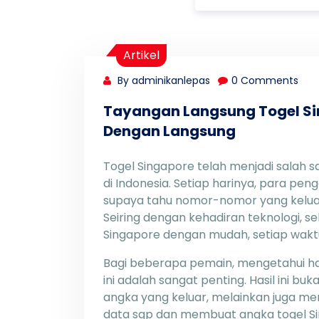
Artikel
By adminikanlepas
0 Comments
Tayangan Langsung Togel Si
Dengan Langsung
Togel Singapore telah menjadi salah 
di Indonesia. Setiap harinya, para pe
supaya tahu nomor-nomor yang keluar,
Seiring dengan kehadiran teknologi, s
Singapore dengan mudah, setiap wakt
Bagi beberapa pemain, mengetahui hasi
ini adalah sangat penting. Hasil ini 
angka yang keluar, melainkan juga m
data sgp dan membuat angka togel Sin