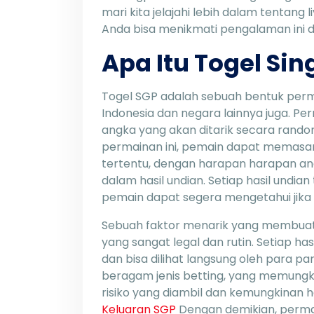
mari kita jelajahi lebih dalam tentang
Anda bisa menikmati pengalaman ini 
Apa Itu Togel Si
Togel SGP adalah sebuah bentuk perma
Indonesia dan negara lainnya juga. Pe
angka yang akan ditarik secara rand
permainan ini, pemain dapat memasa
tertentu, dengan harapan harapan an
dalam hasil undian. Setiap hasil undia
pemain dapat segera mengetahui jika 
Sebuah faktor menarik yang membuat
yang sangat legal dan rutin. Setiap h
dan bisa dilihat langsung oleh para 
beragam jenis betting, yang memung
risiko yang diambil dan kemungkinan 
Keluaran SGP
Dengan demikian, permai