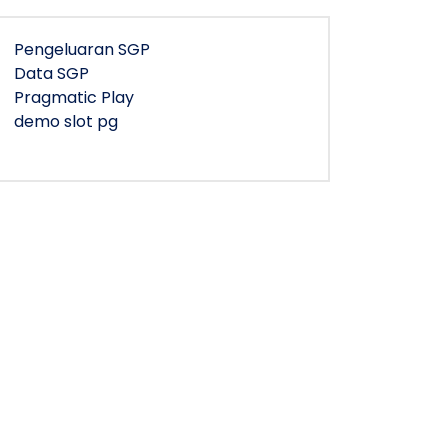
Pengeluaran SGP
Data SGP
Pragmatic Play
demo slot pg