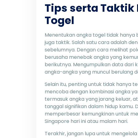
Tips serta Takti
Togel
Menentukan angka togel tidak hanya 
juga taktik. Salah satu cara adalah d
sebelumnya. Dengan cara melihat pol
berusaha menebak angka yang kemungk
berikutnya. Mengumpulkan data dari 
angka-angka yang muncul berulang dap
Selain itu, penting untuk tidak hanya 
mencoba dengan kombinasi angka yang 
termasuk angka yang jarang keluar, 
tanggal signifikan dalam hidup kamu.
memperbesar kemungkinan untuk men
Singapore hari ini atau malam hari.
Terakhir, jangan lupa untuk mengelol