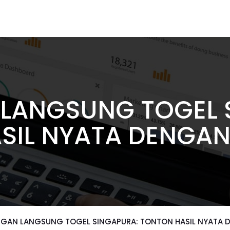
LANGSUNG TOGEL 
SIL NYATA DENGA
GAN LANGSUNG TOGEL SINGAPURA: TONTON HASIL NYATA