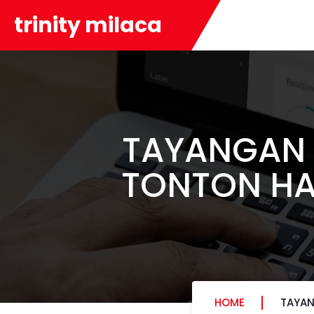
Skip
trinity milaca
to
content
TAYANGAN 
TONTON HA
HOME
TAYAN