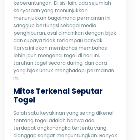
keberuntungan. Di sisi lain, ada sejumlah
kenyataan yang menunjukkan
menunjukkan bagaimana permainan ini
sanggup berfungsi sebagai media
penghiburan, asal dimainkan dengan bijak
dan supaya tidak terlampau banyak.
Karya ini akan membahas membahas
lebih jauh mengenai togel di hari ini,
taruhan togel secara daring, dan cara
yang bijak untuk menghadapi permainan
ini.
Mitos Terkenal Seputar
Togel
Salah satu keyakinan yang sering dikenal
tentang togel adalah bahwa ada
terdapat angka-angka tertentu yang
dianggap sangat menguntungkan. Banyak