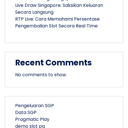
Live Draw Singapore: Saksikan Keluaran
Secara Langsung
RTP Live: Cara Memahami Persentase
Pengembalian Slot Secara Real Time
Recent Comments
No comments to show.
Pengeluaran SGP
Data SGP
Pragmatic Play
demo slot pg