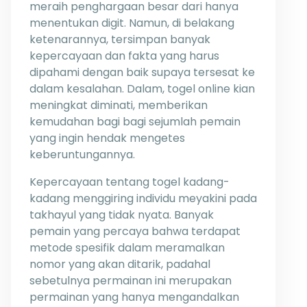
meraih penghargaan besar dari hanya
menentukan digit. Namun, di belakang
ketenarannya, tersimpan banyak
kepercayaan dan fakta yang harus
dipahami dengan baik supaya tersesat ke
dalam kesalahan. Dalam, togel online kian
meningkat diminati, memberikan
kemudahan bagi bagi sejumlah pemain
yang ingin hendak mengetes
keberuntungannya.
Kepercayaan tentang togel kadang-
kadang menggiring individu meyakini pada
takhayul yang tidak nyata. Banyak
pemain yang percaya bahwa terdapat
metode spesifik dalam meramalkan
nomor yang akan ditarik, padahal
sebetulnya permainan ini merupakan
permainan yang hanya mengandalkan