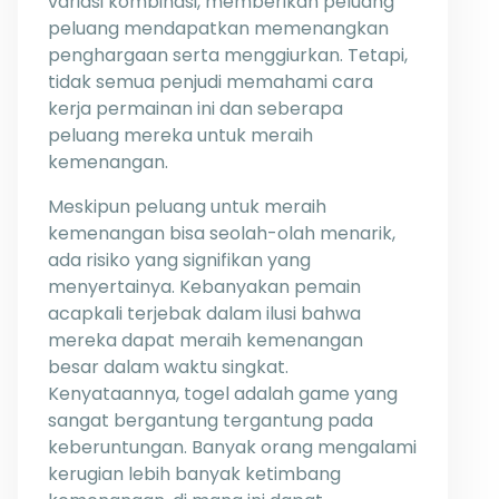
variasi kombinasi, memberikan peluang
peluang mendapatkan memenangkan
penghargaan serta menggiurkan. Tetapi,
tidak semua penjudi memahami cara
kerja permainan ini dan seberapa
peluang mereka untuk meraih
kemenangan.
Meskipun peluang untuk meraih
kemenangan bisa seolah-olah menarik,
ada risiko yang signifikan yang
menyertainya. Kebanyakan pemain
acapkali terjebak dalam ilusi bahwa
mereka dapat meraih kemenangan
besar dalam waktu singkat.
Kenyataannya, togel adalah game yang
sangat bergantung tergantung pada
keberuntungan. Banyak orang mengalami
kerugian lebih banyak ketimbang